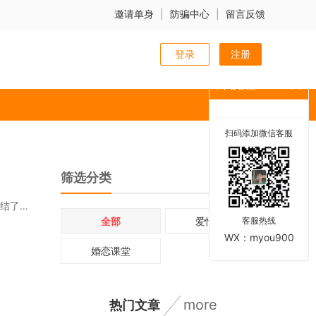
邀请单身
|
防骗中心
|
留言反馈
登录
注册
网站客服
扫码添加微信客服
筛选分类
从前，有一座圆音寺，每天都有许多人上香拜佛，香火很旺。在圆音寺庙前的横梁上有个蜘蛛结了张网
全部
爱情故事
客服热线
WX：myou900
婚恋课堂
more
热门文章